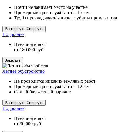
Почти не занимает место на участке
Примерный срок службы: от ~ 15 лет
Труба прокладывается ниже глубины промерзания
Адаптер загружается на глубину не более 70 метров, но ниже
Развернуть
Свернуть
глубины промерзания, что позволяет не утеплять скважину на
Подробнее
зиму.
Цена под ключ:
от 180 000 руб.
Заказать
Летнее обустройство
Не проводится никаких земляных работ
Примерный срок службы: от ~ 12 лет
Самый бюджетный вариант
Летнее обустройство — лучший вариант для полива огорода и
Развернуть
Свернуть
сада. И самый дешевый вариант для потребления воды в
Подробнее
летний период.
Цена под ключ:
от 90 000 руб.