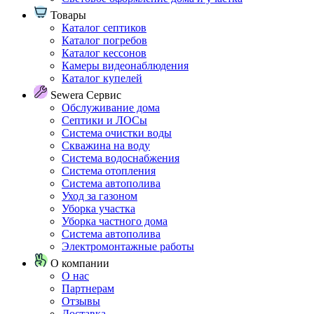
Товары
Каталог септиков
Каталог погребов
Каталог кессонов
Камеры видеонаблюдения
Каталог купелей
Sewera Сервис
Обслуживание дома
Септики и ЛОСы
Система очистки воды
Скважина на воду
Система водоснабжения
Система отопления
Система автополива
Уход за газоном
Уборка участка
Уборка частного дома
Система автополива
Электромонтажные работы
О компании
О нас
Партнерам
Отзывы
Доставка