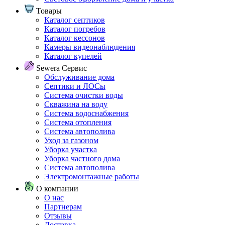
Товары
Каталог септиков
Каталог погребов
Каталог кессонов
Камеры видеонаблюдения
Каталог купелей
Sewera Сервис
Обслуживание дома
Септики и ЛОСы
Система очистки воды
Скважина на воду
Система водоснабжения
Система отопления
Система автополива
Уход за газоном
Уборка участка
Уборка частного дома
Система автополива
Электромонтажные работы
О компании
О нас
Партнерам
Отзывы
Доставка