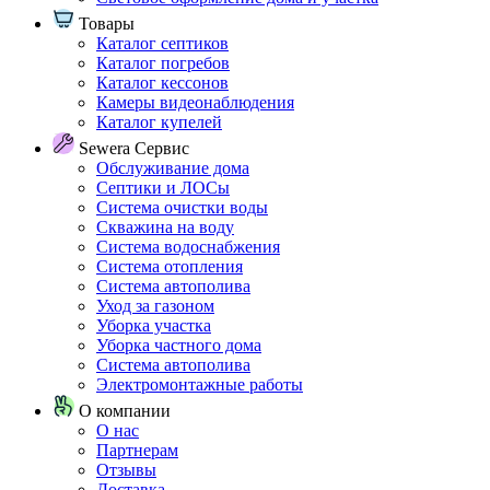
Товары
Каталог септиков
Каталог погребов
Каталог кессонов
Камеры видеонаблюдения
Каталог купелей
Sewera Сервис
Обслуживание дома
Септики и ЛОСы
Система очистки воды
Скважина на воду
Система водоснабжения
Система отопления
Система автополива
Уход за газоном
Уборка участка
Уборка частного дома
Система автополива
Электромонтажные работы
О компании
О нас
Партнерам
Отзывы
Доставка