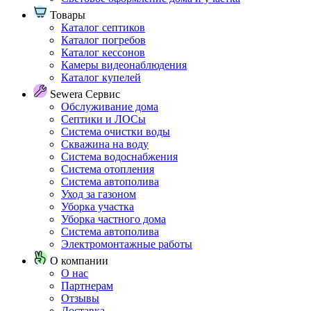
Товары
Каталог септиков
Каталог погребов
Каталог кессонов
Камеры видеонаблюдения
Каталог купелей
Sewera Сервис
Обслуживание дома
Септики и ЛОСы
Система очистки воды
Скважина на воду
Система водоснабжения
Система отопления
Система автополива
Уход за газоном
Уборка участка
Уборка частного дома
Система автополива
Электромонтажные работы
О компании
О нас
Партнерам
Отзывы
Доставка