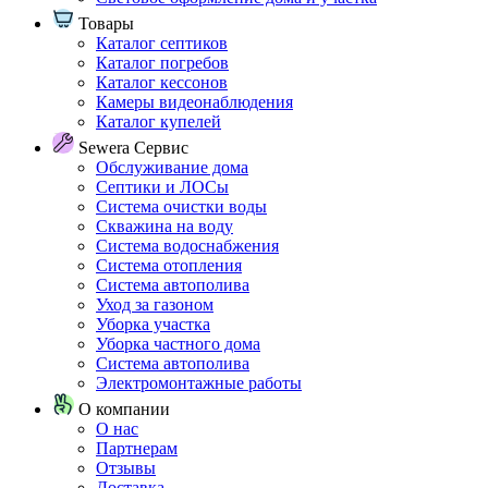
Товары
Каталог септиков
Каталог погребов
Каталог кессонов
Камеры видеонаблюдения
Каталог купелей
Sewera Сервис
Обслуживание дома
Септики и ЛОСы
Система очистки воды
Скважина на воду
Система водоснабжения
Система отопления
Система автополива
Уход за газоном
Уборка участка
Уборка частного дома
Система автополива
Электромонтажные работы
О компании
О нас
Партнерам
Отзывы
Доставка