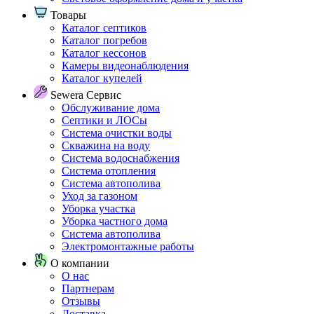
Товары
Каталог септиков
Каталог погребов
Каталог кессонов
Камеры видеонаблюдения
Каталог купелей
Sewera Сервис
Обслуживание дома
Септики и ЛОСы
Система очистки воды
Скважина на воду
Система водоснабжения
Система отопления
Система автополива
Уход за газоном
Уборка участка
Уборка частного дома
Система автополива
Электромонтажные работы
О компании
О нас
Партнерам
Отзывы
Доставка