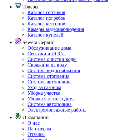
Товары
Каталог септиков
Каталог погребов
Каталог кессонов
Камеры видеонаблюдения
Каталог купелей
Sewera Сервис
Обслуживание дома
Септики и ЛОСы
Система очистки воды
Скважина на воду
Система водоснабжения
Система отопления
Система автополива
Уход за газоном
Уборка участка
Уборка частного дома
Система автополива
Электромонтажные работы
О компании
О нас
Партнерам
Отзывы
Доставка