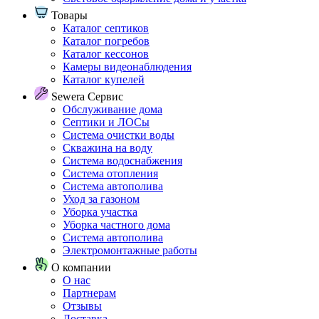
Товары
Каталог септиков
Каталог погребов
Каталог кессонов
Камеры видеонаблюдения
Каталог купелей
Sewera Сервис
Обслуживание дома
Септики и ЛОСы
Система очистки воды
Скважина на воду
Система водоснабжения
Система отопления
Система автополива
Уход за газоном
Уборка участка
Уборка частного дома
Система автополива
Электромонтажные работы
О компании
О нас
Партнерам
Отзывы
Доставка