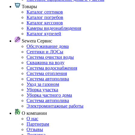
Товары
Каталог септиков
Каталог погребов
Каталог кессонов
Камеры видеонаблюдения
Каталог купелей
Sewera Сервис
Обслуживание дома
Септики и ЛОСы
Система очистки воды
Скважина на воду
Система водоснабжения
Система отопления
Система автополива
Уход за газоном
Уборка участка
Уборка частного дома
Система автополива
Электромонтажные работы
О компании
О нас
Партнерам
Отзывы
Доставка