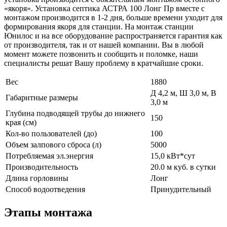
«якоря». Установка септика АСТРА 100 Лонг Пр вместе с
монтажом производится в 1-2 дня, больше времени уходит для
формирования якоря для станции. На монтаж станции
Юнилос и на все оборудование распространяется гарантия как
от производителя, так и от нашей компании. Вы в любой
момент можете позвонить и сообщить и поломке, наши
специалисты решат Вашу проблему в кратчайшие сроки.
Вес
1880
Д 4,2 м, Ш 3,0 м, В
Габаритные размеры
3,0 м
Глубина подводящей трубы до нижнего
150
края (см)
Кол-во пользователей (до)
100
Объем залпового сброса (л)
5000
Потребляемая эл.энергия
15,0 кВт*сут
Производительность
20.0 м куб. в сутки
Длина горловины
Лонг
Способ водоотведения
Принудительный
Этапы монтажа