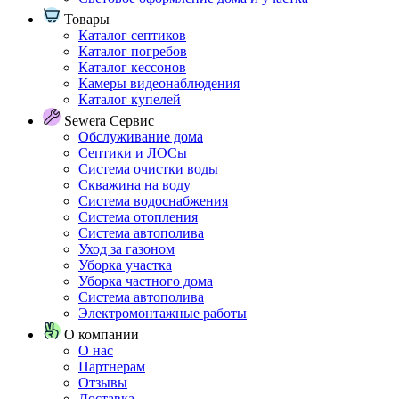
Товары
Каталог септиков
Каталог погребов
Каталог кессонов
Камеры видеонаблюдения
Каталог купелей
Sewera Сервис
Обслуживание дома
Септики и ЛОСы
Система очистки воды
Скважина на воду
Система водоснабжения
Система отопления
Система автополива
Уход за газоном
Уборка участка
Уборка частного дома
Система автополива
Электромонтажные работы
О компании
О нас
Партнерам
Отзывы
Доставка