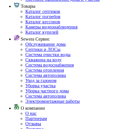
Товары
Каталог септиков
Каталог погребов
Каталог кессонов
Камеры видеонаблюдения
Каталог купелей
Sewera Сервис
Обслуживание дома
Септики и ЛОСы
Система очистки воды
Скважина на воду
Система водоснабжения
Система отопления
Система автополива
Уход за газоном
Уборка участка
Уборка частного дома
Система автополива
Электромонтажные работы
О компании
О нас
Партнерам
Отзывы
Доставка