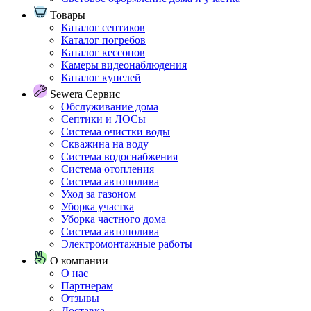
Товары
Каталог септиков
Каталог погребов
Каталог кессонов
Камеры видеонаблюдения
Каталог купелей
Sewera Сервис
Обслуживание дома
Септики и ЛОСы
Система очистки воды
Скважина на воду
Система водоснабжения
Система отопления
Система автополива
Уход за газоном
Уборка участка
Уборка частного дома
Система автополива
Электромонтажные работы
О компании
О нас
Партнерам
Отзывы
Доставка