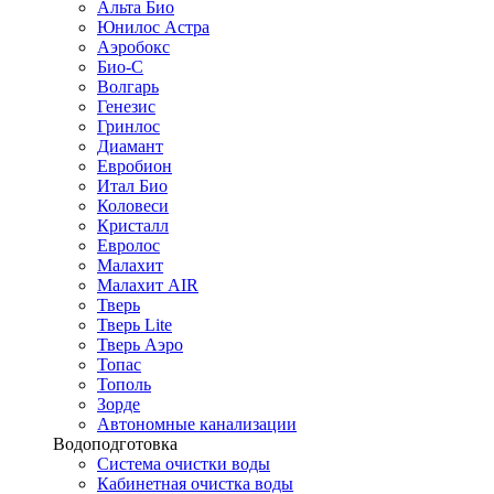
Альта Био
Юнилос Астра
Аэробокс
Био-С
Волгарь
Генезис
Гринлос
Диамант
Евробион
Итал Био
Коловеси
Кристалл
Евролос
Малахит
Малахит AIR
Тверь
Тверь Lite
Тверь Аэро
Топас
Тополь
Зорде
Автономные канализации
Водоподготовка
Система очистки воды
Кабинетная очистка воды