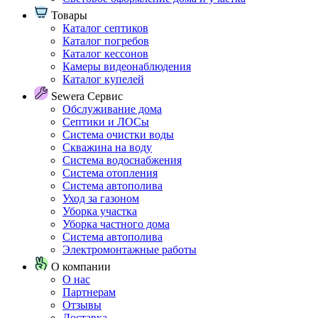
Товары
Каталог септиков
Каталог погребов
Каталог кессонов
Камеры видеонаблюдения
Каталог купелей
Sewera Сервис
Обслуживание дома
Септики и ЛОСы
Система очистки воды
Скважина на воду
Система водоснабжения
Система отопления
Система автополива
Уход за газоном
Уборка участка
Уборка частного дома
Система автополива
Электромонтажные работы
О компании
О нас
Партнерам
Отзывы
Доставка