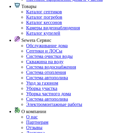
Товары
Каталог септиков
Каталог погребов
Каталог кессонов
Камеры видеонаблюдения
Каталог купелей
Sewera Сервис
Обслуживание дома
Септики и ЛОСы
Система очистки воды
Скважина на воду
Система водоснабжения
Система отопления
Система автополива
Уход за газоном
Уборка участка
Уборка частного дома
Система автополива
Электромонтажные работы
О компании
О нас
Партнерам
Отзывы
Доставка