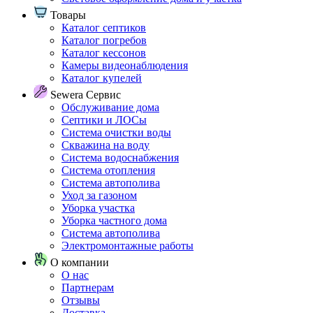
Товары
Каталог септиков
Каталог погребов
Каталог кессонов
Камеры видеонаблюдения
Каталог купелей
Sewera Сервис
Обслуживание дома
Септики и ЛОСы
Система очистки воды
Скважина на воду
Система водоснабжения
Система отопления
Система автополива
Уход за газоном
Уборка участка
Уборка частного дома
Система автополива
Электромонтажные работы
О компании
О нас
Партнерам
Отзывы
Доставка