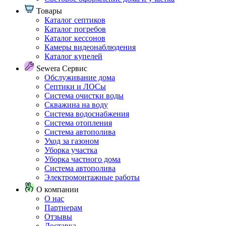
Товары
Каталог септиков
Каталог погребов
Каталог кессонов
Камеры видеонаблюдения
Каталог купелей
Sewera Сервис
Обслуживание дома
Септики и ЛОСы
Система очистки воды
Скважина на воду
Система водоснабжения
Система отопления
Система автополива
Уход за газоном
Уборка участка
Уборка частного дома
Система автополива
Электромонтажные работы
О компании
О нас
Партнерам
Отзывы
Доставка