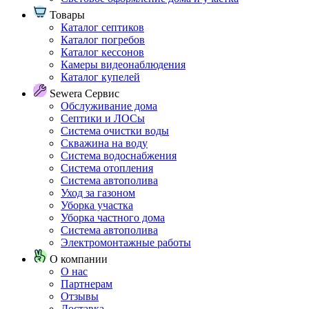
Товары
Каталог септиков
Каталог погребов
Каталог кессонов
Камеры видеонаблюдения
Каталог купелей
Sewera Сервис
Обслуживание дома
Септики и ЛОСы
Система очистки воды
Скважина на воду
Система водоснабжения
Система отопления
Система автополива
Уход за газоном
Уборка участка
Уборка частного дома
Система автополива
Электромонтажные работы
О компании
О нас
Партнерам
Отзывы
Доставка