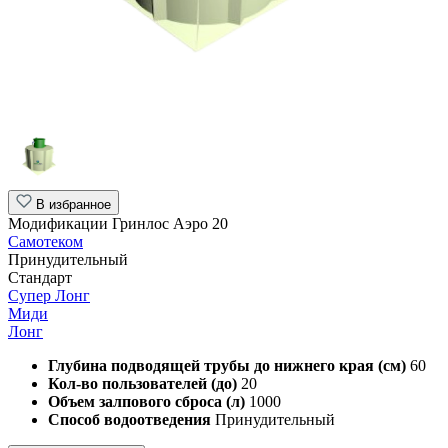
В избранное
Модификации Гринлос Аэро 20
Самотеком
Принудительный
Стандарт
Супер Лонг
Миди
Лонг
Глубина подводящей трубы до нижнего края (см)
60
Кол-во пользователей (до)
20
Объем залпового сброса (л)
1000
Способ водоотведения
Принудительный