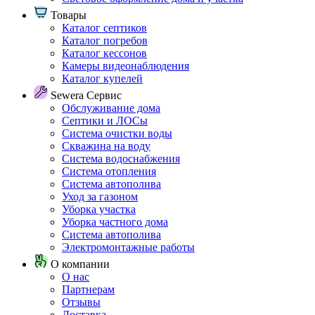
Товары
Каталог септиков
Каталог погребов
Каталог кессонов
Камеры видеонаблюдения
Каталог купелей
Sewera Сервис
Обслуживание дома
Септики и ЛОСы
Система очистки воды
Скважина на воду
Система водоснабжения
Система отопления
Система автополива
Уход за газоном
Уборка участка
Уборка частного дома
Система автополива
Электромонтажные работы
О компании
О нас
Партнерам
Отзывы
Доставка