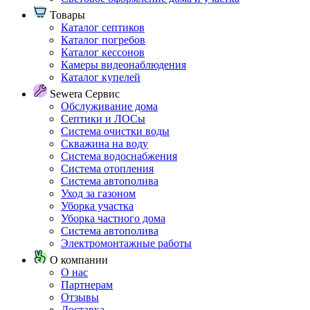
Товары
Каталог септиков
Каталог погребов
Каталог кессонов
Камеры видеонаблюдения
Каталог купелей
Sewera Сервис
Обслуживание дома
Септики и ЛОСы
Система очистки воды
Скважина на воду
Система водоснабжения
Система отопления
Система автополива
Уход за газоном
Уборка участка
Уборка частного дома
Система автополива
Электромонтажные работы
О компании
О нас
Партнерам
Отзывы
Доставка