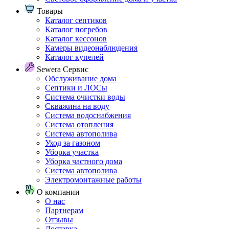
Товары
Каталог септиков
Каталог погребов
Каталог кессонов
Камеры видеонаблюдения
Каталог купелей
Sewera Сервис
Обслуживание дома
Септики и ЛОСы
Система очистки воды
Скважина на воду
Система водоснабжения
Система отопления
Система автополива
Уход за газоном
Уборка участка
Уборка частного дома
Система автополива
Электромонтажные работы
О компании
О нас
Партнерам
Отзывы
Доставка