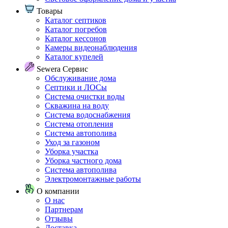
Товары
Каталог септиков
Каталог погребов
Каталог кессонов
Камеры видеонаблюдения
Каталог купелей
Sewera Сервис
Обслуживание дома
Септики и ЛОСы
Система очистки воды
Скважина на воду
Система водоснабжения
Система отопления
Система автополива
Уход за газоном
Уборка участка
Уборка частного дома
Система автополива
Электромонтажные работы
О компании
О нас
Партнерам
Отзывы
Доставка