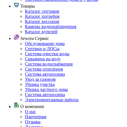
Товары
Каталог септиков
Каталог погребов
Каталог кессонов
Камеры видеонаблюдения
Каталог купелей
Sewera Сервис
Обслуживание дома
Септики и ЛОСы
Система очистки воды
Скважина на воду
Система водоснабжения
Система отопления
Система автополива
Уход за газоном
Уборка участка
Уборка частного дома
Система автополива
Электромонтажные работы
О компании
О нас
Партнерам
Отзывы
Доставка