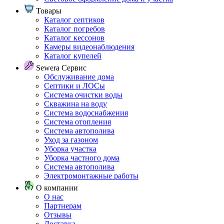
Товары
Каталог септиков
Каталог погребов
Каталог кессонов
Камеры видеонаблюдения
Каталог купелей
Sewera Сервис
Обслуживание дома
Септики и ЛОСы
Система очистки воды
Скважина на воду
Система водоснабжения
Система отопления
Система автополива
Уход за газоном
Уборка участка
Уборка частного дома
Система автополива
Электромонтажные работы
О компании
О нас
Партнерам
Отзывы
Доставка