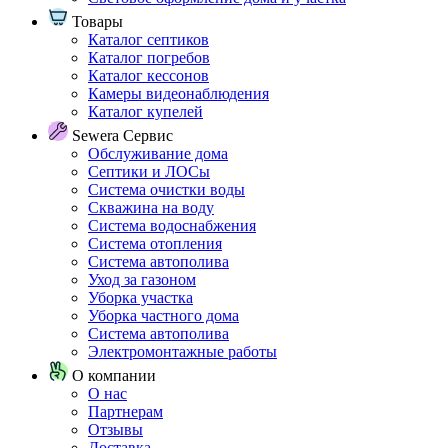
Товары
Каталог септиков
Каталог погребов
Каталог кессонов
Камеры видеонаблюдения
Каталог купелей
Sewera Сервис
Обслуживание дома
Септики и ЛОСы
Система очистки воды
Скважина на воду
Система водоснабжения
Система отопления
Система автополива
Уход за газоном
Уборка участка
Уборка частного дома
Система автополива
Электромонтажные работы
О компании
О нас
Партнерам
Отзывы
Доставка