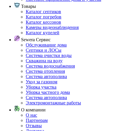
Товары
Каталог септиков
Каталог погребов
Каталог кессонов
Камеры видеонаблюдения
Каталог купелей
Sewera Сервис
Обслуживание дома
Септики и ЛОСы
Система очистки воды
Скважина на воду
Система водоснабжения
Система отопления
Система автополива
Уход за газоном
Уборка участка
Уборка частного дома
Система автополива
Электромонтажные работы
О компании
О нас
Партнерам
Отзывы
Доставка