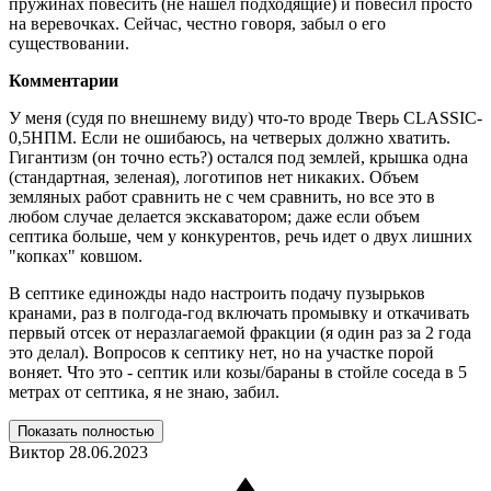
пружинах повесить (не нашел подходящие) и повесил просто
на веревочках. Сейчас, честно говоря, забыл о его
существовании.
Комментарии
У меня (судя по внешнему виду) что-то вроде Тверь CLASSIC-
0,5НПМ. Если не ошибаюсь, на четверых должно хватить.
Гигантизм (он точно есть?) остался под землей, крышка одна
(стандартная, зеленая), логотипов нет никаких. Объем
земляных работ сравнить не с чем сравнить, но все это в
любом случае делается экскаватором; даже если объем
септика больше, чем у конкурентов, речь идет о двух лишних
"копках" ковшом.
В септике единожды надо настроить подачу пузырьков
кранами, раз в полгода-год включать промывку и откачивать
первый отсек от неразлагаемой фракции (я один раз за 2 года
это делал). Вопросов к септику нет, но на участке порой
воняет. Что это - септик или козы/бараны в стойле соседа в 5
метрах от септика, я не знаю, забил.
Показать полностью
Виктор
28.06.2023