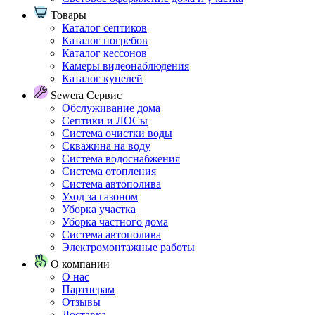
Товары
Каталог септиков
Каталог погребов
Каталог кессонов
Камеры видеонаблюдения
Каталог купелей
Sewera Сервис
Обслуживание дома
Септики и ЛОСы
Система очистки воды
Скважина на воду
Система водоснабжения
Система отопления
Система автополива
Уход за газоном
Уборка участка
Уборка частного дома
Система автополива
Электромонтажные работы
О компании
О нас
Партнерам
Отзывы
Доставка