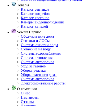
Товары
Каталог септиков
Каталог погребов
Каталог кессонов
Камеры видеонаблюдения
Каталог купелей
Sewera Сервис
Обслуживание дома
Септики и ЛОСы
Система очистки воды
Скважина на воду
Система водоснабжения
Система отопления
Система автополива
Уход за газоном
Уборка участка
Уборка частного дома
Система автополива
Электромонтажные работы
О компании
О нас
Партнерам
Отзывы
Доставка