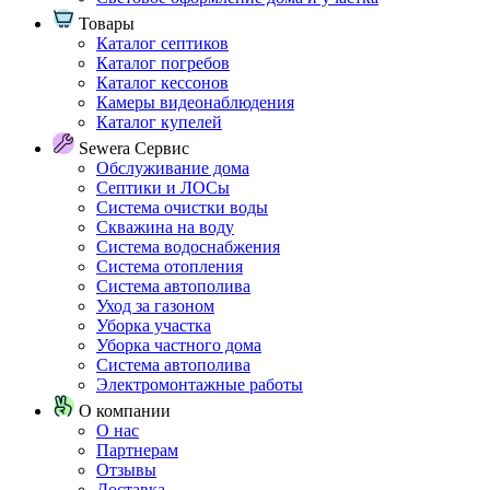
Товары
Каталог септиков
Каталог погребов
Каталог кессонов
Камеры видеонаблюдения
Каталог купелей
Sewera Сервис
Обслуживание дома
Септики и ЛОСы
Система очистки воды
Скважина на воду
Система водоснабжения
Система отопления
Система автополива
Уход за газоном
Уборка участка
Уборка частного дома
Система автополива
Электромонтажные работы
О компании
О нас
Партнерам
Отзывы
Доставка