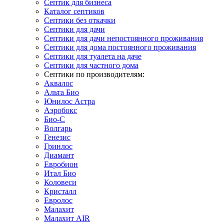
Септик для бизнеса
Каталог септиков
Септики без откачки
Септики для дачи
Септики для дачи непостоянного проживания
Септики для дома постоянного проживания
Септики для туалета на даче
Септики для частного дома
Септики по производителям:
Аквалос
Альта Био
Юнилос Астра
Аэробокс
Био-С
Волгарь
Генезис
Гринлос
Диамант
Евробион
Итал Био
Коловеси
Кристалл
Евролос
Малахит
Малахит AIR