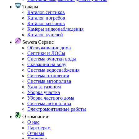
Товары
Каталог септиков
Каталог погребов
Каталог кессонов
Камеры видеонаблюдения
Каталог купелей
Sewera Сервис
Обслуживание дома
Септики и ЛОСы
Система очистки воды
Скважина на воду
Система водоснабжения
Система отопления
Система автополива
Уход за газоном
Уборка участка
Уборка частного дома
Система автополива
Электромонтажные работы
О компании
О нас
Партнерам
Отзывы
Доставка