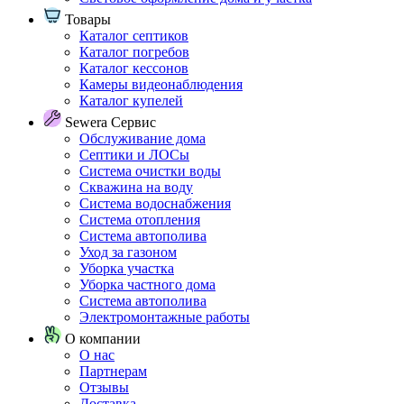
Товары
Каталог септиков
Каталог погребов
Каталог кессонов
Камеры видеонаблюдения
Каталог купелей
Sewera Сервис
Обслуживание дома
Септики и ЛОСы
Система очистки воды
Скважина на воду
Система водоснабжения
Система отопления
Система автополива
Уход за газоном
Уборка участка
Уборка частного дома
Система автополива
Электромонтажные работы
О компании
О нас
Партнерам
Отзывы
Доставка