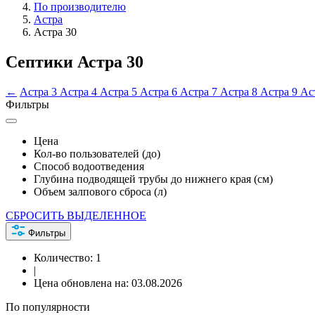
По производителю
Астра
Астра 30
Септики Астра 30
←
Астра 3
Астра 4
Астра 5
Астра 6
Астра 7
Астра 8
Астра 9
Ас
Фильтры
Цена
Кол-во пользователей (до)
Способ водоотведения
Глубина подводящей трубы до нижнего края (см)
Объем залпового сброса (л)
СБРОСИТЬ ВЫДЕЛЕННОЕ
Фильтры
Количество:
1
|
Цена обновлена на:
03.08.2026
По популярности