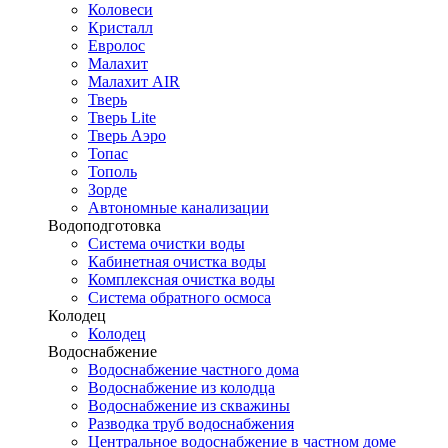
Коловеси
Кристалл
Евролос
Малахит
Малахит AIR
Тверь
Тверь Lite
Тверь Аэро
Топас
Тополь
Зорде
Автономные канализации
Водоподготовка
Система очистки воды
Кабинетная очистка воды
Комплексная очистка воды
Система обратного осмоса
Колодец
Колодец
Водоснабжение
Водоснабжение частного дома
Водоснабжение из колодца
Водоснабжение из скважины
Разводка труб водоснабжения
Центральное водоснабжение в частном доме