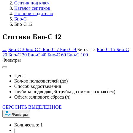
Септик под ключ
Каталог септиков
По производителю
Био-С
Био-С 12
Септики Био-С 12
←
Био-С 3
Био-С 5
Био-С 7
Био-С 9
Био-С 12
Био-С 15
Био-С
20
Био-С 30
Био-С 40
Био-С 60
Био-С 100
Фильтры
Цена
Кол-во пользователей (до)
Способ водоотведения
Глубина подводящей трубы до нижнего края (см)
Объем залпового сброса (л)
СБРОСИТЬ ВЫДЕЛЕННОЕ
Фильтры
Количество:
1
|