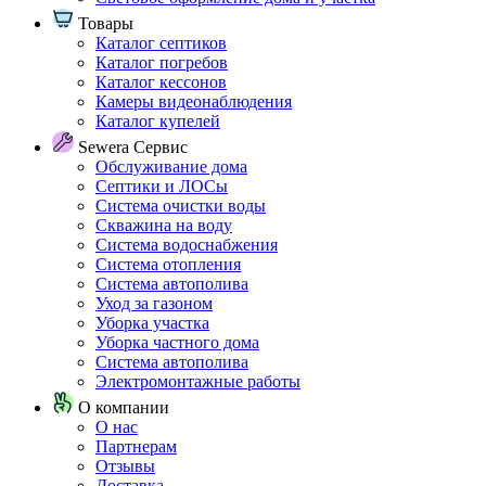
Товары
Каталог септиков
Каталог погребов
Каталог кессонов
Камеры видеонаблюдения
Каталог купелей
Sewera Сервис
Обслуживание дома
Септики и ЛОСы
Система очистки воды
Скважина на воду
Система водоснабжения
Система отопления
Система автополива
Уход за газоном
Уборка участка
Уборка частного дома
Система автополива
Электромонтажные работы
О компании
О нас
Партнерам
Отзывы
Доставка