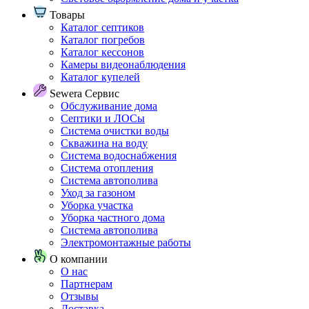
Товары
Каталог септиков
Каталог погребов
Каталог кессонов
Камеры видеонаблюдения
Каталог купелей
Sewera Сервис
Обслуживание дома
Септики и ЛОСы
Система очистки воды
Скважина на воду
Система водоснабжения
Система отопления
Система автополива
Уход за газоном
Уборка участка
Уборка частного дома
Система автополива
Электромонтажные работы
О компании
О нас
Партнерам
Отзывы
Доставка