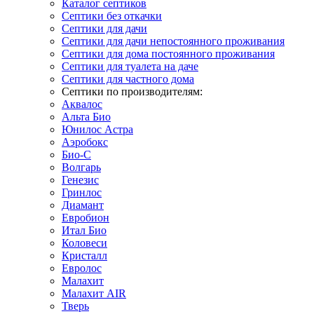
Каталог септиков
Септики без откачки
Септики для дачи
Септики для дачи непостоянного проживания
Септики для дома постоянного проживания
Септики для туалета на даче
Септики для частного дома
Септики по производителям:
Аквалос
Альта Био
Юнилос Астра
Аэробокс
Био-С
Волгарь
Генезис
Гринлос
Диамант
Евробион
Итал Био
Коловеси
Кристалл
Евролос
Малахит
Малахит AIR
Тверь