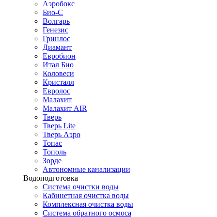
Аэробокс
Био-С
Волгарь
Генезис
Гринлос
Диамант
Евробион
Итал Био
Коловеси
Кристалл
Евролос
Малахит
Малахит AIR
Тверь
Тверь Lite
Тверь Аэро
Топас
Тополь
Зорде
Автономные канализации
Водоподготовка
Система очистки воды
Кабинетная очистка воды
Комплексная очистка воды
Система обратного осмоса