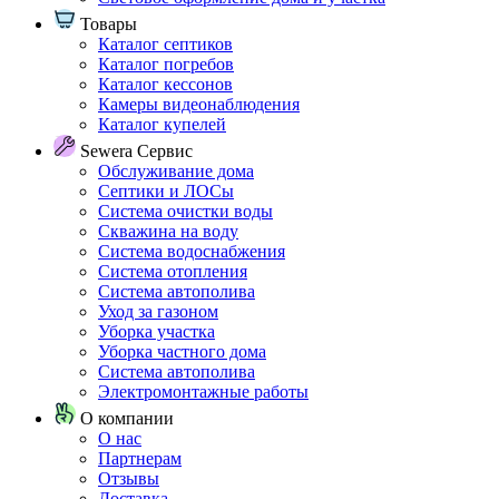
Товары
Каталог септиков
Каталог погребов
Каталог кессонов
Камеры видеонаблюдения
Каталог купелей
Sewera Сервис
Обслуживание дома
Септики и ЛОСы
Система очистки воды
Скважина на воду
Система водоснабжения
Система отопления
Система автополива
Уход за газоном
Уборка участка
Уборка частного дома
Система автополива
Электромонтажные работы
О компании
О нас
Партнерам
Отзывы
Доставка