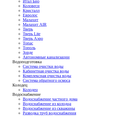
Итал Био
Коловеси
Кристалл
Евролос
Малахит
Малахит AIR
Тверь
Тверь Lite
Тверь Аэро
Топас
Тополь
Зорде
Автономные канализации
Водоподготовка
Система очистки воды
Кабинетная очистка воды
Комплексная очистка воды
Система обратного осмоса
Колодец
Колодец
Водоснабжение
Водоснабжение частного дома
Водоснабжение из колодца
Водоснабжение из скважины
Разводка труб водоснабжения