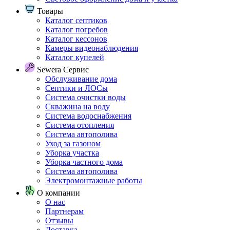
Товары
Каталог септиков
Каталог погребов
Каталог кессонов
Камеры видеонаблюдения
Каталог купелей
Sewera Сервис
Обслуживание дома
Септики и ЛОСы
Система очистки воды
Скважина на воду
Система водоснабжения
Система отопления
Система автополива
Уход за газоном
Уборка участка
Уборка частного дома
Система автополива
Электромонтажные работы
О компании
О нас
Партнерам
Отзывы
Доставка