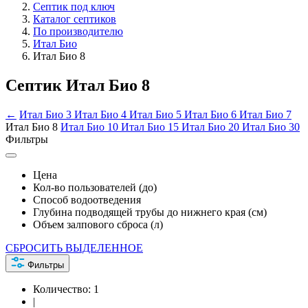
Септик под ключ
Каталог септиков
По производителю
Итал Био
Итал Био 8
Септик Итал Био 8
←
Итал Био 3
Итал Био 4
Итал Био 5
Итал Био 6
Итал Био 7
Итал Био 8
Итал Био 10
Итал Био 15
Итал Био 20
Итал Био 30
Фильтры
Цена
Кол-во пользователей (до)
Способ водоотведения
Глубина подводящей трубы до нижнего края (см)
Объем залпового сброса (л)
СБРОСИТЬ ВЫДЕЛЕННОЕ
Фильтры
Количество:
1
|