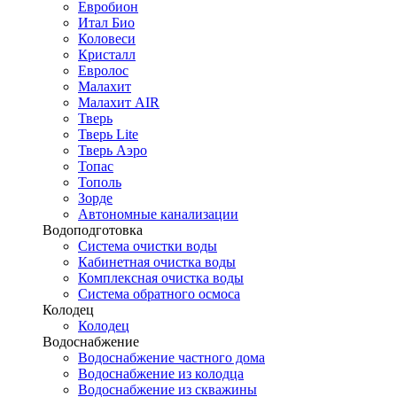
Евробион
Итал Био
Коловеси
Кристалл
Евролос
Малахит
Малахит AIR
Тверь
Тверь Lite
Тверь Аэро
Топас
Тополь
Зорде
Автономные канализации
Водоподготовка
Система очистки воды
Кабинетная очистка воды
Комплексная очистка воды
Система обратного осмоса
Колодец
Колодец
Водоснабжение
Водоснабжение частного дома
Водоснабжение из колодца
Водоснабжение из скважины