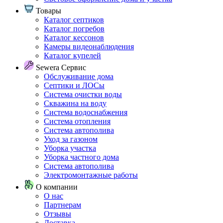
Товары
Каталог септиков
Каталог погребов
Каталог кессонов
Камеры видеонаблюдения
Каталог купелей
Sewera Сервис
Обслуживание дома
Септики и ЛОСы
Система очистки воды
Скважина на воду
Система водоснабжения
Система отопления
Система автополива
Уход за газоном
Уборка участка
Уборка частного дома
Система автополива
Электромонтажные работы
О компании
О нас
Партнерам
Отзывы
Доставка