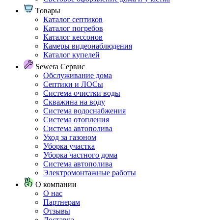
Товары
Каталог септиков
Каталог погребов
Каталог кессонов
Камеры видеонаблюдения
Каталог купелей
Sewera Сервис
Обслуживание дома
Септики и ЛОСы
Система очистки воды
Скважина на воду
Система водоснабжения
Система отопления
Система автополива
Уход за газоном
Уборка участка
Уборка частного дома
Система автополива
Электромонтажные работы
О компании
О нас
Партнерам
Отзывы
Доставка