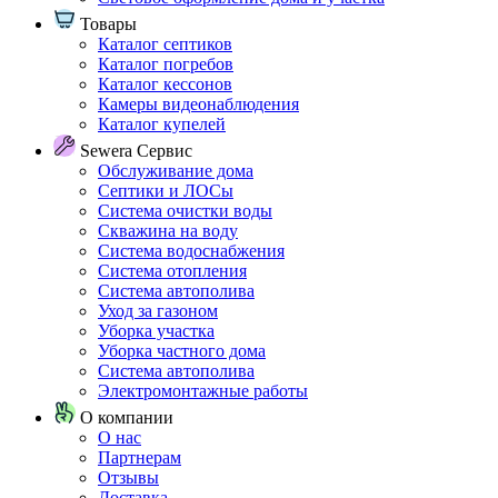
Товары
Каталог септиков
Каталог погребов
Каталог кессонов
Камеры видеонаблюдения
Каталог купелей
Sewera Сервис
Обслуживание дома
Септики и ЛОСы
Система очистки воды
Скважина на воду
Система водоснабжения
Система отопления
Система автополива
Уход за газоном
Уборка участка
Уборка частного дома
Система автополива
Электромонтажные работы
О компании
О нас
Партнерам
Отзывы
Доставка