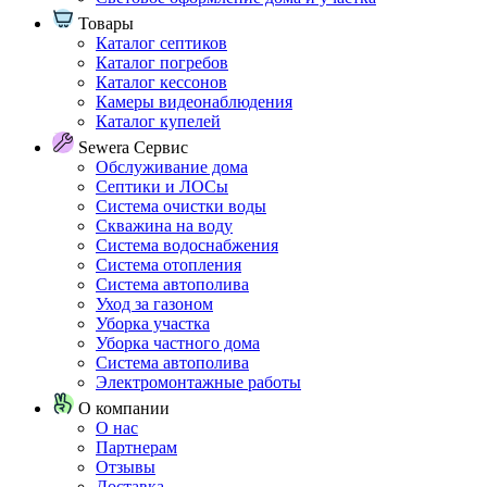
Товары
Каталог септиков
Каталог погребов
Каталог кессонов
Камеры видеонаблюдения
Каталог купелей
Sewera Сервис
Обслуживание дома
Септики и ЛОСы
Система очистки воды
Скважина на воду
Система водоснабжения
Система отопления
Система автополива
Уход за газоном
Уборка участка
Уборка частного дома
Система автополива
Электромонтажные работы
О компании
О нас
Партнерам
Отзывы
Доставка