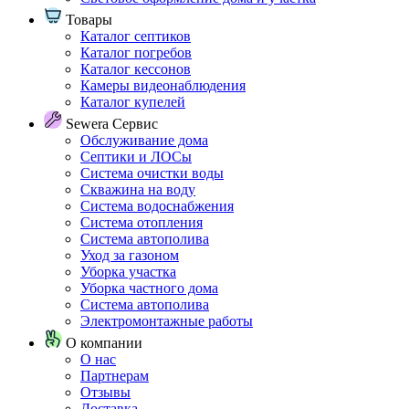
Товары
Каталог септиков
Каталог погребов
Каталог кессонов
Камеры видеонаблюдения
Каталог купелей
Sewera Сервис
Обслуживание дома
Септики и ЛОСы
Система очистки воды
Скважина на воду
Система водоснабжения
Система отопления
Система автополива
Уход за газоном
Уборка участка
Уборка частного дома
Система автополива
Электромонтажные работы
О компании
О нас
Партнерам
Отзывы
Доставка