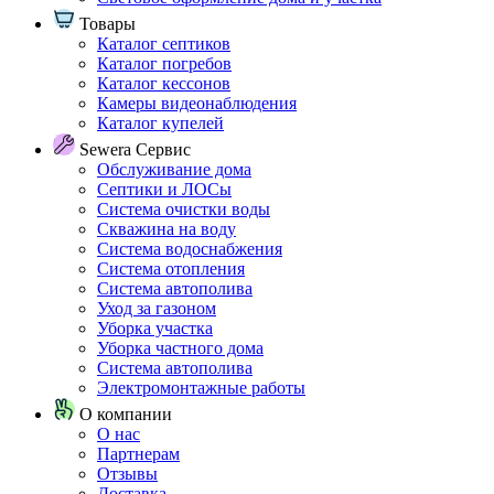
Товары
Каталог септиков
Каталог погребов
Каталог кессонов
Камеры видеонаблюдения
Каталог купелей
Sewera Сервис
Обслуживание дома
Септики и ЛОСы
Система очистки воды
Скважина на воду
Система водоснабжения
Система отопления
Система автополива
Уход за газоном
Уборка участка
Уборка частного дома
Система автополива
Электромонтажные работы
О компании
О нас
Партнерам
Отзывы
Доставка