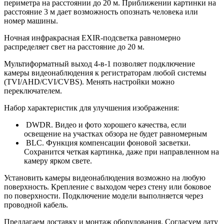
периметра на расстоянии до 20 м. Приближении картинки на
расстояние 3 м дает возможность опознать человека или
номер машины.
Ночная инфракрасная EXIR-подсветка равномерно
распределяет свет на расстояние до 20 м.
Мультиформатный выход 4-в-1
позволяет
п
одключение
камеры видеонаблюдения
к регистраторам любой системы
(TVI/AHD/CVI/CVBS). Менять настройки можно
переключателем.
Набор
характеристик
для улучшения изображения:
DWDR. Видео и фото хорошего качества, если
освещение на участках обзора не будет равномерным
BLC. Функция компенсации фоновой засветки.
Сохранится четкая картинка, даже при направленном на
камеру ярком свете.
Установить камеры видеонаблюдения
возможно на любую
поверхность. Крепление с выходом через стену или боковое
по поверхности. Подключение
модели
выполняется через
проводной кабель.
Предлагаем доставку и монтаж оборудования. Согласуем дату