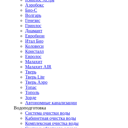
Аэробокс
Био-С
Волгарь
Генезис
Гринлос
Диамант
Евробион
Итал Био
Коловеси
Кристалл
Евролос
Малахит
Малахит AIR
Тверь
Тверь Lite
Тверь Аэро
Топас
Тополь
Зорде
Автономные канализации
Водоподготовка
Система очистки воды
Кабинетная очистка воды
Комплексная очистка воды