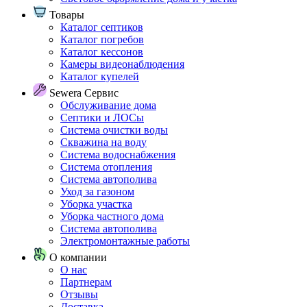
Товары
Каталог септиков
Каталог погребов
Каталог кессонов
Камеры видеонаблюдения
Каталог купелей
Sewera Сервис
Обслуживание дома
Септики и ЛОСы
Система очистки воды
Скважина на воду
Система водоснабжения
Система отопления
Система автополива
Уход за газоном
Уборка участка
Уборка частного дома
Система автополива
Электромонтажные работы
О компании
О нас
Партнерам
Отзывы
Доставка