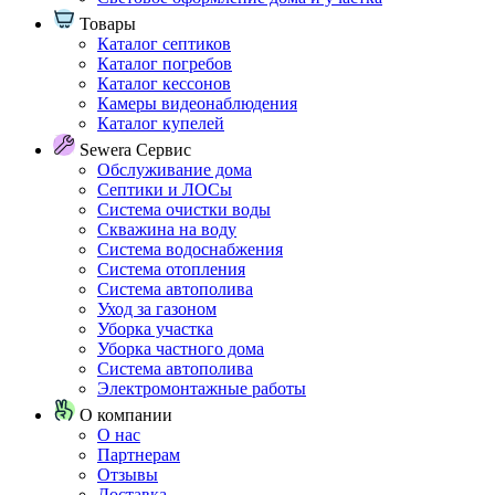
Товары
Каталог септиков
Каталог погребов
Каталог кессонов
Камеры видеонаблюдения
Каталог купелей
Sewera Сервис
Обслуживание дома
Септики и ЛОСы
Система очистки воды
Скважина на воду
Система водоснабжения
Система отопления
Система автополива
Уход за газоном
Уборка участка
Уборка частного дома
Система автополива
Электромонтажные работы
О компании
О нас
Партнерам
Отзывы
Доставка