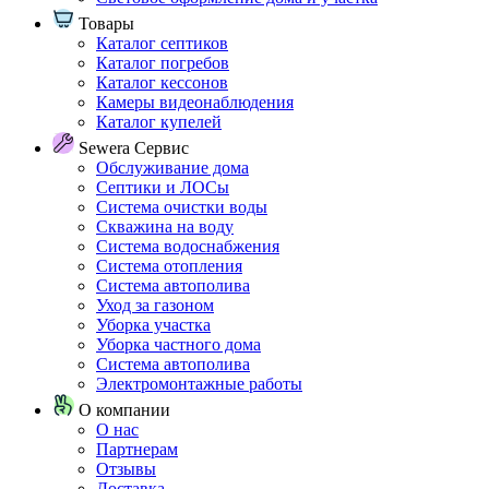
Товары
Каталог септиков
Каталог погребов
Каталог кессонов
Камеры видеонаблюдения
Каталог купелей
Sewera Сервис
Обслуживание дома
Септики и ЛОСы
Система очистки воды
Скважина на воду
Система водоснабжения
Система отопления
Система автополива
Уход за газоном
Уборка участка
Уборка частного дома
Система автополива
Электромонтажные работы
О компании
О нас
Партнерам
Отзывы
Доставка