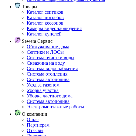
Товары
Каталог септиков
Каталог погребов
Каталог кессонов
Камеры видеонаблюдения
Каталог купелей
Sewera Сервис
Обслуживание дома
Септики и ЛОСы
Система очистки воды
Скважина на воду
Система водоснабжения
Система отопления
Система автополива
Уход за газоном
Уборка участка
Уборка частного дома
Система автополива
Электромонтажные работы
О компании
О нас
Партнерам
Отзывы
Доставка