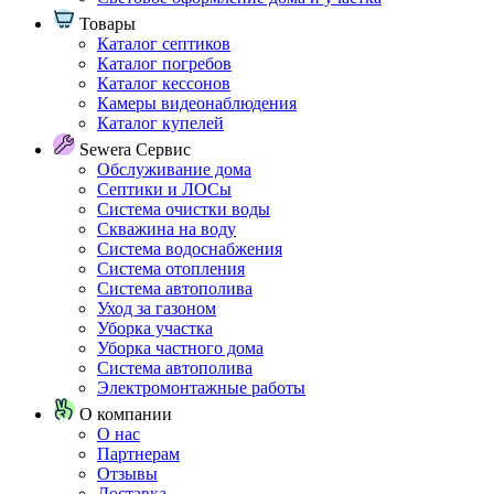
Товары
Каталог септиков
Каталог погребов
Каталог кессонов
Камеры видеонаблюдения
Каталог купелей
Sewera Сервис
Обслуживание дома
Септики и ЛОСы
Система очистки воды
Скважина на воду
Система водоснабжения
Система отопления
Система автополива
Уход за газоном
Уборка участка
Уборка частного дома
Система автополива
Электромонтажные работы
О компании
О нас
Партнерам
Отзывы
Доставка