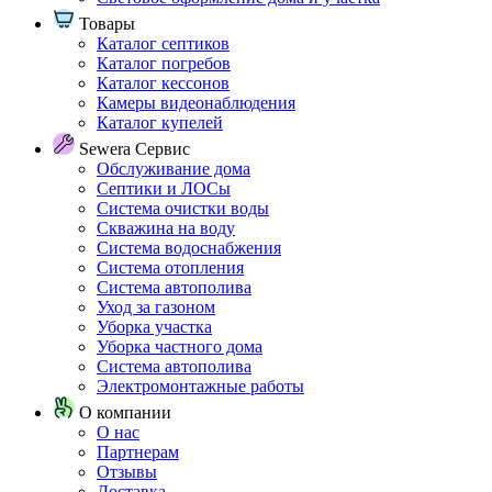
Товары
Каталог септиков
Каталог погребов
Каталог кессонов
Камеры видеонаблюдения
Каталог купелей
Sewera Сервис
Обслуживание дома
Септики и ЛОСы
Система очистки воды
Скважина на воду
Система водоснабжения
Система отопления
Система автополива
Уход за газоном
Уборка участка
Уборка частного дома
Система автополива
Электромонтажные работы
О компании
О нас
Партнерам
Отзывы
Доставка