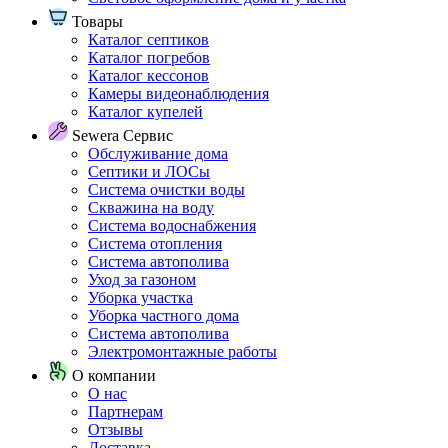
Товары
Каталог септиков
Каталог погребов
Каталог кессонов
Камеры видеонаблюдения
Каталог купелей
Sewera Сервис
Обслуживание дома
Септики и ЛОСы
Система очистки воды
Скважина на воду
Система водоснабжения
Система отопления
Система автополива
Уход за газоном
Уборка участка
Уборка частного дома
Система автополива
Электромонтажные работы
О компании
О нас
Партнерам
Отзывы
Доставка