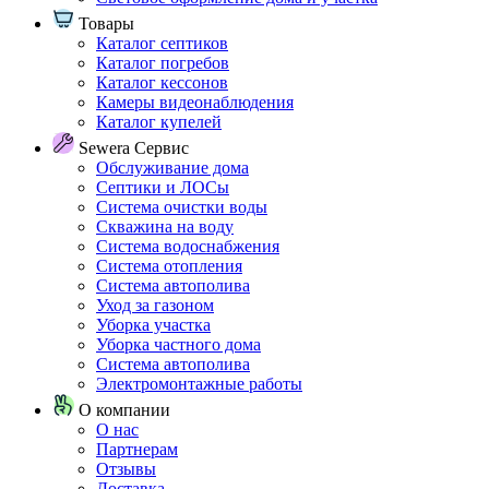
Товары
Каталог септиков
Каталог погребов
Каталог кессонов
Камеры видеонаблюдения
Каталог купелей
Sewera Сервис
Обслуживание дома
Септики и ЛОСы
Система очистки воды
Скважина на воду
Система водоснабжения
Система отопления
Система автополива
Уход за газоном
Уборка участка
Уборка частного дома
Система автополива
Электромонтажные работы
О компании
О нас
Партнерам
Отзывы
Доставка