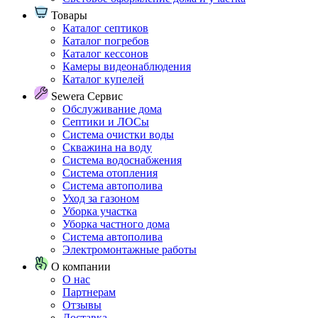
Товары
Каталог септиков
Каталог погребов
Каталог кессонов
Камеры видеонаблюдения
Каталог купелей
Sewera Сервис
Обслуживание дома
Септики и ЛОСы
Система очистки воды
Скважина на воду
Система водоснабжения
Система отопления
Система автополива
Уход за газоном
Уборка участка
Уборка частного дома
Система автополива
Электромонтажные работы
О компании
О нас
Партнерам
Отзывы
Доставка